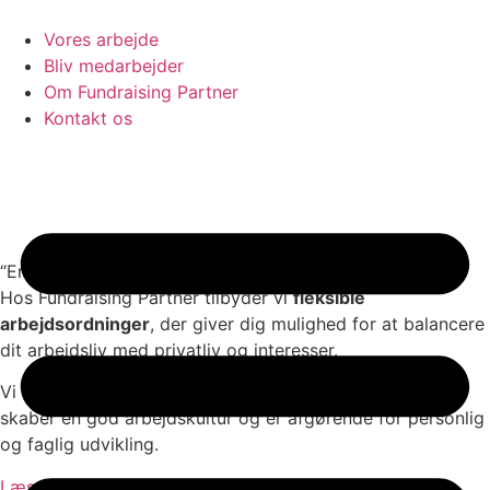
Vores arbejde
Bliv medarbejder
Om Fundraising Partner
Videre
Kontakt os
til
indhold
“En arbejdsplads, der passer til DIN hverdag”
Hos Fundraising Partner tilbyder vi
fleksible
arbejdsordninger
, der giver dig mulighed for at balancere
dit arbejdsliv med privatliv og interesser.
Vi tror på, at
fleksibilitet, tillid og frihed under ansvar
skaber en god arbejdskultur og er afgørende for personlig
og faglig udvikling.
Læs mere